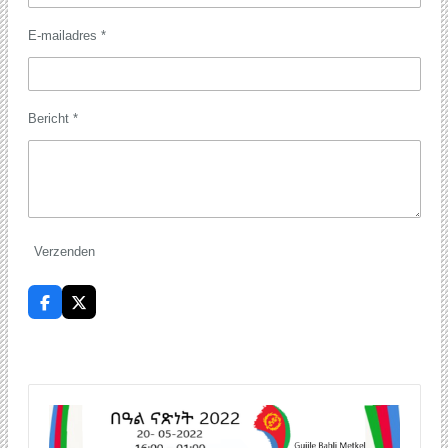
E-mailadres *
Bericht *
Verzenden
F
X
a
c
e
b
o
o
k