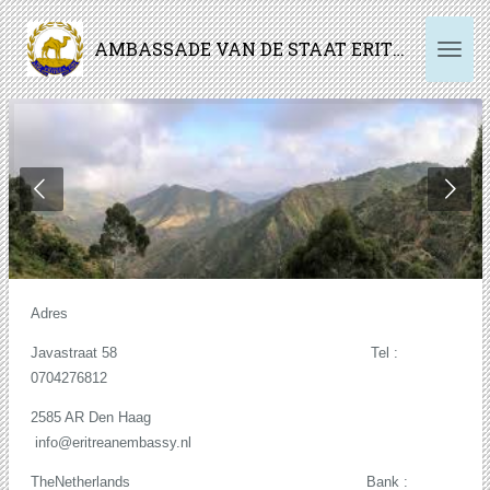
Ga
AMBASSADE VAN DE STAAT ERITREA
direct
naar
de
hoofdinhoud
Adres
Javastraat 58 Tel :
0704276812
2585 AR Den Haag
info@eritreanembassy.nl
TheNetherlands Bank :